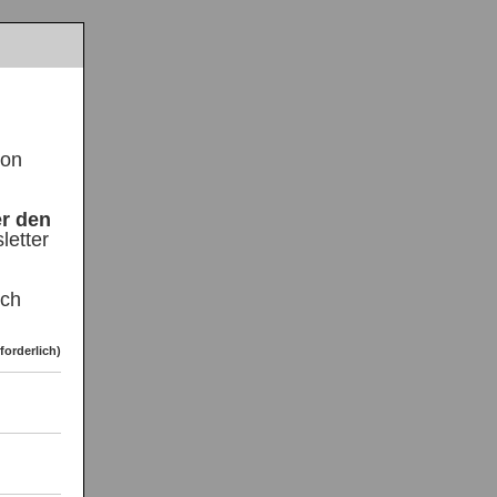
on
er den
etter
ich
forderlich)