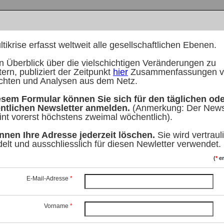
tikrise erfasst weltweit alle gesellschaftlichen Ebenen.
 Überblick über die vielschichtigen Veränderungen zu
tern, publiziert der Zeitpunkt
hier
Zusammenfassungen v
chten und Analysen aus dem Netz.
esem Formular können Sie sich für den täglichen od
ntlichen Newsletter anmelden.
(Anmerkung: Der Newsl
int vorerst höchstens zweimal wöchentlich).
nnen Ihre Adresse jederzeit löschen.
Sie wird vertraul
elt und ausschliesslich für diesen Newletter verwendet.
(
*
er
E-Mail-Adresse
*
Vorname
*