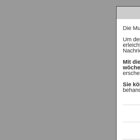
Die Mul
Um den
erleich
Nachri
Mit di
wöche
ersche
Sie kö
behand